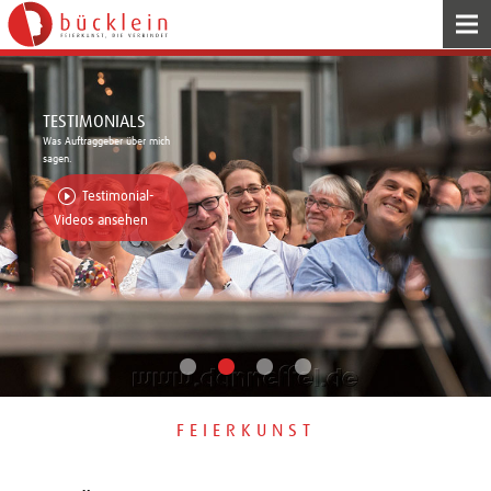
HOME
TESTIMONIALS
Was Auftraggeber über mich
FEIERKUNST
sagen.
Testimonial-
Videos ansehen
AKTION
SHOWKNOWHOW
IMPRESSIONEN
FEIERKUNST
KONTAKT